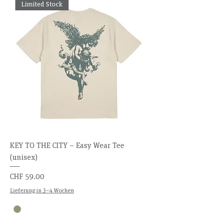
Limited Stock
KEY TO THE CITY – Easy Wear Tee
(unisex)
Preis
CHF 59.00
Lieferung in 3–4 Wochen