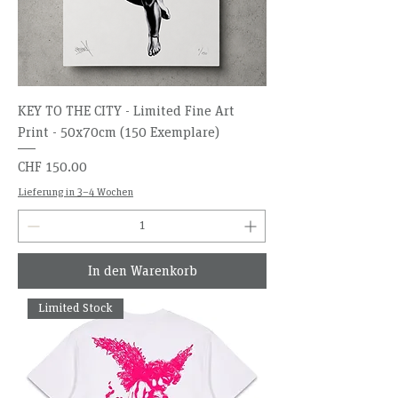
KEY TO THE CITY - Limited Fine Art
Print - 50x70cm (150 Exemplare)
Preis
CHF 150.00
Lieferung in 3–4 Wochen
In den Warenkorb
Limited Stock