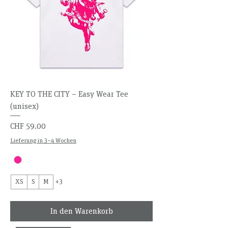
KEY TO THE CITY – Easy Wear Tee
(unisex)
Preis
CHF 59.00
Lieferung in 3–4 Wochen
XS
S
M
+3
In den Warenkorb