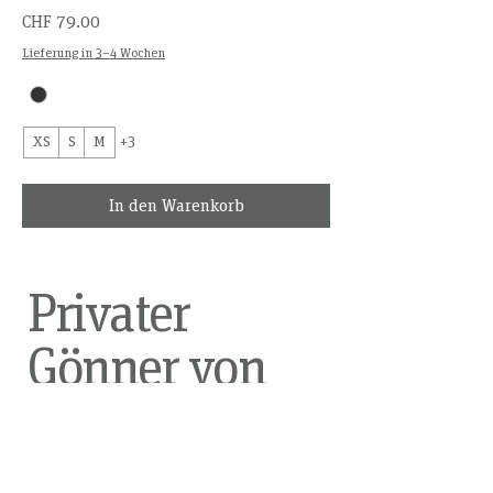
Preis
CHF 79.00
Lieferung in 3–4 Wochen
XS
S
M
+3
In den Warenkorb
Privater
Gönner von
Bärähärz
werden