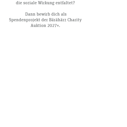
die soziale Wirkung entfaltet?
Dann bewirb dich als
Spendenprojekt der Bärähärz Charity
Auktion 2027+.
Jetzt Bewerben (PDF)
Privater
Gönner von
Bärähärz
werden