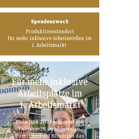
Spendenzweck
Produktionsstandort
für mehr inklusive Arbeitsstellen im
1. Arbeitsmarkt
Für mehr inklusive
Arbeitsplätze im
1. Arbeitsmarkt
Ende Juni 2027 schliesst die
Fabrique28 zwangsweise.
Damit verliert Blindspot das