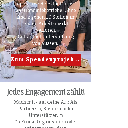
operative Herzstück aller
Gastronomiebetriebe. Ohne
Ersatz gehen 10 Stellen im
ersten Arbeitsmarkt
verloren.
Gefragt ist Unterstützung
von aussen.
Zum Spendenprojekt 2026
Jedes Engagement zählt!
Mach mit - auf deine Art: Als
Partner:in, Bieter:in oder
Unterstützer:in
Ob Firma, Organisation oder