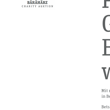
Mit 
in B
Betr