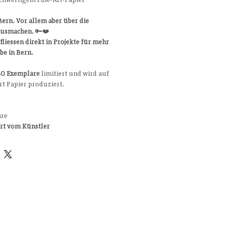
ern. Vor allem aber über die 
ausmachen.
 🔑❤️
liessen direkt in Projekte für mehr 
be in Bern.
50 Exemplare
 limitiert und wird auf 
t Papier produziert.
are
rt vom Künstler