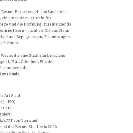
 Berner Barockengeli aus Sandstein. 
 ein Stück Bern. Er steht für 
orge und die Hoffnung, füreinander da 
lisiert Bern – nicht als Ort aus Stein, 
chaft aus Begegnungen, Erinnerungen 
schichten.
 Werte, die eine Stadt stark machen: 
espekt, Mut, Offenheit, Würde, 
 Zusammenhalt.
l zur Stadt.
e Art Print
n (1-150)
eriert
gniert
HE CITY
 von Vierwind
end des Berner Stadtfests 2026
chwertigem Fine-Art-Papier