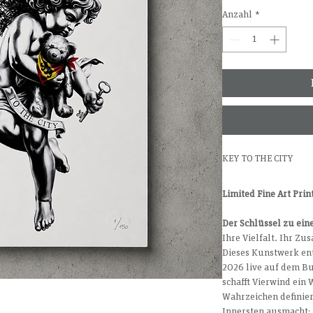
Anzahl
*
KEY TO THE CITY
Limited Fine Art Pri
Der Schlüssel zu ein
Ihre Vielfalt. Ihr Z
Dieses Kunstwerk ent
2026 live auf dem Bu
schafft Vierwind ein 
Wahrzeichen definiert
Innersten ausmacht: 