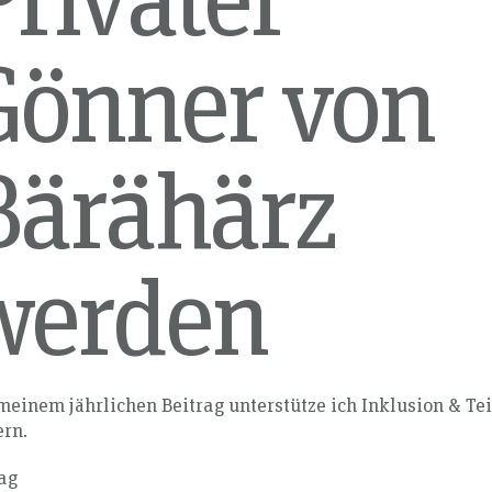
Privater
Gönner von
Bärähärz
werden
meinem jährlichen Beitrag unterstütze ich Inklusion & Te
ern.
ag