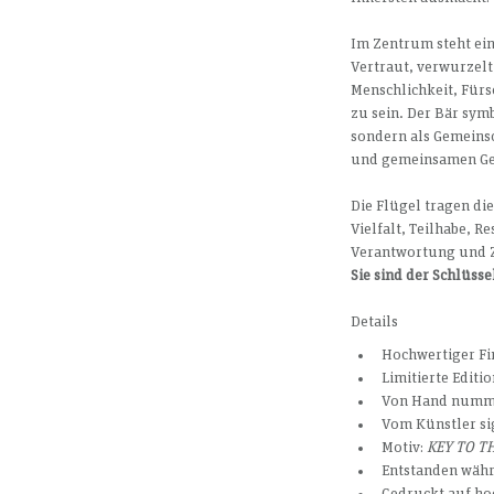
Im Zentrum steht ein
Vertraut, verwurzelt,
Menschlichkeit, Fürs
zu sein. Der Bär symbo
sondern als Gemeins
und gemeinsamen Ge
Die Flügel tragen die
Vielfalt, Teilhabe, R
Verantwortung und
Sie sind der Schlüsse
Details
Hochwertiger Fin
Limitierte Editio
Von Hand numm
Vom Künstler si
Motiv: 
KEY TO T
Entstanden währ
Gedruckt auf ho