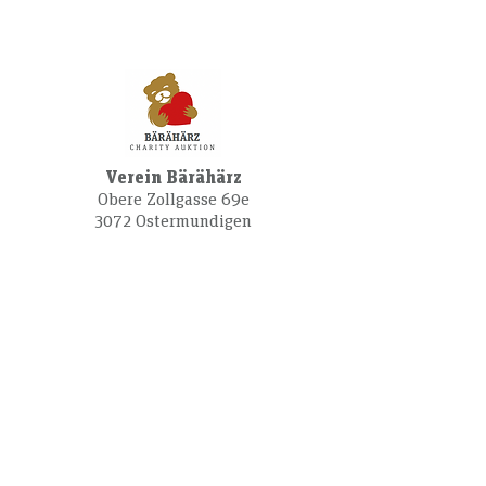
Verein Bärähärz
Obere Zollgasse 69e
3072 Ostermundigen
hallo@baeraehaerz.ch
Direkt spenden
Datenschutzerklärung
Allgemeine
Geschäftsbedingungen